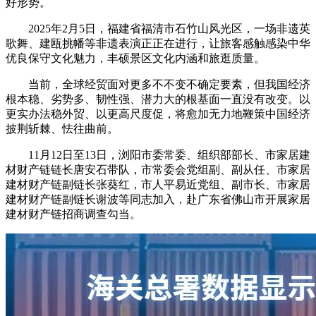
好形势。
2025年2月5日，福建省福清市石竹山风光区，一场非遗英
歌舞、建瓯挑幡等非遗表演正正在进行，让旅客感触感染中华
优良保守文化魅力，丰硕景区文化内涵和旅逛质量。
当前，全球经贸面对更多不不变不确定要素，但我国经济
根本稳、劣势多、韧性强、潜力大的根基面一直没有改变。以
更实办法稳外贸、以更高尺度促，将愈加无力地鞭策中国经济
披荆斩棘、怯往曲前。
11月12日至13日，浏阳市委常委、组织部部长、市家居建
材财产链链长唐安石带队，市常委会党组副、副从任、市家居
建材财产链副链长张葵红，市人平易近党组、副市长、市家居
建材财产链副链长谢波等同志加入，赴广东省佛山市开展家居
建材财产链招商调查勾当。