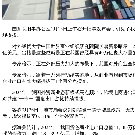
国务院旧事办公室1月13日上午召开旧事发布会，引见了我国2
现提拔。
对外经贸大学中国世界商业组织研究院院长屠新泉暗示，20
亿美元。出格是这些成就是正在我国曾经具有40万亿庞大存
专家暗示，正在外部压力加大的布景下，我国对外商业全体连
专家暗示，跟着一系列行动结实落地，从商业布局到市场结构
企业出口占比大幅提拔了1个百分点摆布。
2024年，我国外贸新业态新模式亮点频出，跨境电商进出
对共建“一带一”国度出口占比持续提拔。
客岁9月26日，地方局会议判断摆设一揽子增量政策，无力鞭
元，增速提拔至6。8%，全年外贸收官。
据海关统计，2024年，我国货色商业进出口总值43。85万
强的合作力。进口18。39万亿元，增加2。3%。