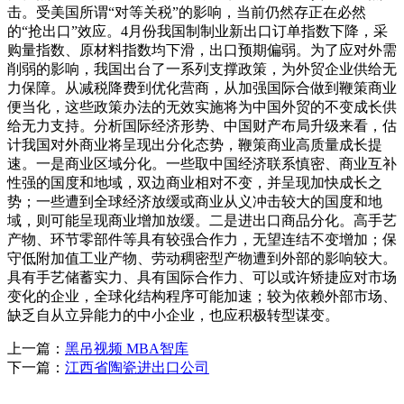
击。受美国所谓“对等关税”的影响，当前仍然存正在必然
的“抢出口”效应。4月份我国制制业新出口订单指数下降，采
购量指数、原材料指数均下滑，出口预期偏弱。为了应对外需
削弱的影响，我国出台了一系列支撑政策，为外贸企业供给无
力保障。从减税降费到优化营商，从加强国际合做到鞭策商业
便当化，这些政策办法的无效实施将为中国外贸的不变成长供
给无力支持。分析国际经济形势、中国财产布局升级来看，估
计我国对外商业将呈现出分化态势，鞭策商业高质量成长提
速。一是商业区域分化。一些取中国经济联系慎密、商业互补
性强的国度和地域，双边商业相对不变，并呈现加快成长之
势；一些遭到全球经济放缓或商业从义冲击较大的国度和地
域，则可能呈现商业增加放缓。二是进出口商品分化。高手艺
产物、环节零部件等具有较强合作力，无望连结不变增加；保
守低附加值工业产物、劳动稠密型产物遭到外部的影响较大。
具有手艺储蓄实力、具有国际合作力、可以或许矫捷应对市场
变化的企业，全球化结构程序可能加速；较为依赖外部市场、
缺乏自从立异能力的中小企业，也应积极转型谋变。
上一篇：
黑吊视频 MBA智库
下一篇：
江西省陶瓷进出口公司