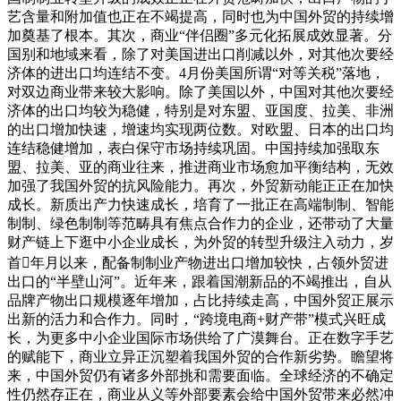
艺含量和附加值也正在不竭提高，同时也为中国外贸的持续增
加奠基了根本。其次，商业“伴侣圈”多元化拓展成效显著。分
国别和地域来看，除了对美国进出口削减以外，对其他次要经
济体的进出口均连结不变。4月份美国所谓“对等关税”落地，
对双边商业带来较大影响。除了美国以外，中国对其他次要经
济体的出口均较为稳健，特别是对东盟、亚国度、拉美、非洲
的出口增加快速，增速均实现两位数。对欧盟、日本的出口均
连结稳健增加，表白保守市场持续巩固。中国持续加强取东
盟、拉美、亚的商业往来，推进商业市场愈加平衡结构，无效
加强了我国外贸的抗风险能力。再次，外贸新动能正正在加快
成长。新质出产力快速成长，培育了一批正在高端制制、智能
制制、绿色制制等范畴具有焦点合作力的企业，还带动了大量
财产链上下逛中小企业成长，为外贸的转型升级注入动力，岁
首年月以来，配备制制业产物进出口增加较快，占领外贸进
出口的“半壁山河”。近年来，跟着国潮新品的不竭推出，自从
品牌产物出口规模逐年增加，占比持续走高，中国外贸正展示
出新的活力和合作力。同时，“跨境电商+财产带”模式兴旺成
长，为更多中小企业国际市场供给了广漠舞台。正在数字手艺
的赋能下，商业立异正沉塑着我国外贸的合作新劣势。瞻望将
来，中国外贸仍有诸多外部挑和需要面临。全球经济的不确定
性仍然存正在，商业从义等外部要素会给中国外贸带来必然冲