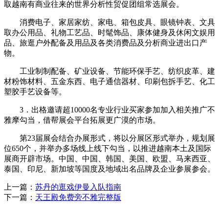
取越南有商业往来的世界分析性贸促团组常选展会。
消费电子、家居家纺、家电、箱包皮具、眼镜钟表、文具
取办公用品、礼物工艺品、时髦饰品、康体健身及休闲文娱用
品、旅逛户外配备及用品及各类消费品及分析商业进出口产
物。
工业制制配备、矿业设备、节能环保手艺、纺织皮革、建
材粉饰材料、五金东西、电子通信器材、印刷包拆手艺、化工
塑胶手艺设备等。
3．出格邀请超10000名专业行业买家参加加入相关推广不
雅摩勾当，借帮展会平台拓展更广漠的市场。
第23届展会结合办展形式，将以分展区形式举办，规划展
位650个，并举办多场线上线下勾当，以推进越南本土及国际
展商开辟市场。中国、中国、韩国、美国、欧盟、马来西亚、
泰国、印尼、新加坡等国度及地域出名品牌及企业参展参会。
上一篇：
苏丹的逛戏伊曼入队指南
下一篇：
天王殿免费旁不雅完整版