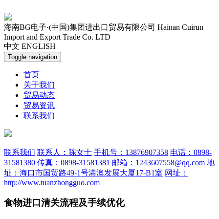
海南BG电子·(中国)集团进出口贸易有限公司
Hainan Cuirun
Import and Export Trade Co. LTD
中文
ENGLISH
Toggle navigation
首页
关于我们
贸易动态
贸易资讯
联系我们
联系我们
联系人：陈女士
手机号：13876907358
电话：0898-
31581380
传真：0898-31581381
邮箱：1243607558@qq.com
地
址：海口市国贸路49-1号港澳发展大厦17-B1室
网址：
http://www.tuanzhongguo.com
食物进口清关流程及手续优化