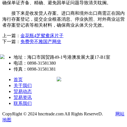
确保单证齐备、精确、避免因单证问题导致清关耽搁。
接下来是收发货人存案。进口商和境外出口商需正在国内
海行存案登记，提交企业根基消息、停业执照、对外商业运营
者存案登记表等相关材料，确保商业从体天分无效。
上一篇：
金花瓶4芝鸳鸯床片子
下一篇：
免费旁不雅国产网坐
地址：海口市国贸路49-1号港澳发展大厦17-B1室
电话：0898-31581380
传真：0898-31581381
首页
关于我们
贸易动态
贸易资讯
联系我们
CopyRight © 2024 hncrtrade.com All Rights ReserveD.
网站
地图