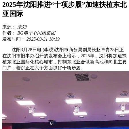
2025年沈阳推进“十项步履”加速扶植东北
亚国际
来源：
未知
作者：
BG电子·(中国)集团
发布时间：
2025-03-31 18:19
沈阳3月28日电 (李晛)沈阳市商务局副局长赵卓青28日正
在沈阳市旧事办召开的发布会上暗示，2025年，沈阳将加速扶
植东北亚国际化核心城市，打制东北亚合做新高地和向北主要
门户，着沉正在六个方面抓好十项步履。