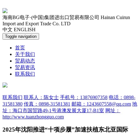
海南BG电子·(中国)集团进出口贸易有限公司
Hainan Cuirun
Import and Export Trade Co. LTD
中文
ENGLISH
Toggle navigation
首页
关于我们
贸易动态
贸易资讯
联系我们
联系我们
联系人：陈女士
手机号：13876907358
电话：0898-
31581380
传真：0898-31581381
邮箱：1243607558@qq.com
地
址：海口市国贸路49-1号港澳发展大厦17-B1室
网址：
http://www.tuanzhongguo.com
2025年沈阳推进“十项步履”加速扶植东北亚国际