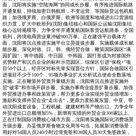
面，沈阳将实施“空陆海网”协同成长步履。有序推进国际航路
开通复航，持续加密日韩航班，不变运营、等国际货运包机航
路；加强俄罗斯、白俄罗斯、欧洲等国度和地域进出口货源组
织力度，扩大中欧班列(沈阳)集结核心和国际公运输沈阳集结
核心运转规模等。力争全年开通复航国际客货运航路条，全国
前列，跨境电商营业量冲破900万单。正在建强平台载体方
面，沈阳将沉点推进实施平台立异提拔步履、实施载体成长赋
能步履。深化对德、日、韩、俄经贸合做，鞭策国际园区“满
园扩园”，将中德园、中日园、中韩园、园打形成为对接国外
劣势财产和沉点企业的标杆示范园区。综保区引进“保税+”项
目50个以上，经开区对标先辈实现晋位方针，国际合做园区引
进项目不少于100个，95项办事业扩大分析试点使命全数落地
实施。正在鞭策外贸质升量稳方面，沈阳将沉点推进实施外
贸“破零”和市场开辟步履、实施办事商业提质扩量步履。加强
外贸推进办事和政策宣讲，帮力更多企业实现外贸业绩增加；
激励和支撑外贸企业“走出去”，更鼎力度拓展东盟、中亚、带
动沈阳成套设备、工程机械、建建材料等产物出口。力争全年
外贸进出口总额增加5%，新增有实绩的外贸企业300家以上。
正在打制国际消费核心城市方面，沈阳将实施国际化消费场景
升级步履。办妥俄罗斯食物文化周等勾当，拓展新消费场景；
用好对54国人员240小时过境免签和38国人员30天免签政策，