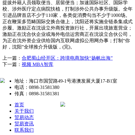
提拔外籍人员领取便当、居留便当；加速国际社区、国际学
校、涉外医疗定点病院扶植，打制涉外公共办事升级版。全年
引进品牌首店不少于110家，各类促消费勾当不少于1000场。
正在鞭策多范畴国际交换合做上，沈阳还将实施全链条集成式
步履。激励正在沈设立外商投资旅行社，开展出境旅逛营业；
激励正在沈合伙企业或海外电信运营商正在沈设立合伙公司，
为正在沈外资企业供给国内互联网虚拟公用网办事；打制“你
好，沈阳”全球推介升级版，(完)。
上一篇：
合肥蜀山经开区：跨境电商加快“扬帆出海”
下一篇：
视频 MBA智库
地址：海口市国贸路49-1号港澳发展大厦17-B1室
电话：0898-31581380
传真：0898-31581381
首页
关于我们
贸易动态
贸易资讯
联系我们