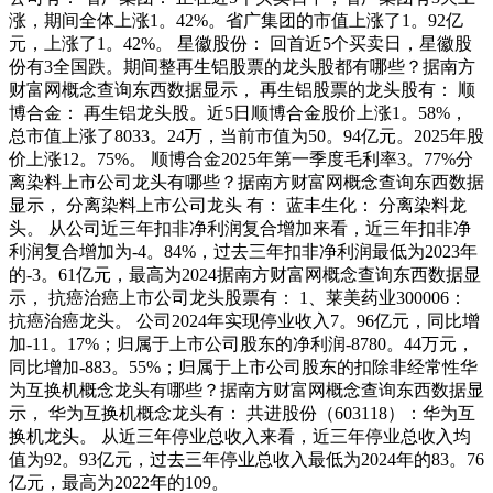
涨，期间全体上涨1。42%。省广集团的市值上涨了1。92亿
元，上涨了1。42%。 星徽股份： 回首近5个买卖日，星徽股
份有3全国跌。期间整再生铝股票的龙头股都有哪些？据南方
财富网概念查询东西数据显示， 再生铝股票的龙头股有： 顺
博合金： 再生铝龙头股。近5日顺博合金股价上涨1。58%，
总市值上涨了8033。24万，当前市值为50。94亿元。2025年股
价上涨12。75%。 顺博合金2025年第一季度毛利率3。77%分
离染料上市公司龙头有哪些？据南方财富网概念查询东西数据
显示， 分离染料上市公司龙头 有： 蓝丰生化： 分离染料龙
头。 从公司近三年扣非净利润复合增加来看，近三年扣非净
利润复合增加为-4。84%，过去三年扣非净利润最低为2023年
的-3。61亿元，最高为2024据南方财富网概念查询东西数据显
示， 抗癌治癌上市公司龙头股票有： 1、莱美药业300006：
抗癌治癌龙头。 公司2024年实现停业收入7。96亿元，同比增
加-11。17%；归属于上市公司股东的净利润-8780。44万元，
同比增加-883。55%；归属于上市公司股东的扣除非经常性华
为互换机概念龙头有哪些？据南方财富网概念查询东西数据显
示， 华为互换机概念龙头有： 共进股份（603118）：华为互
换机龙头。 从近三年停业总收入来看，近三年停业总收入均
值为92。93亿元，过去三年停业总收入最低为2024年的83。76
亿元，最高为2022年的109。