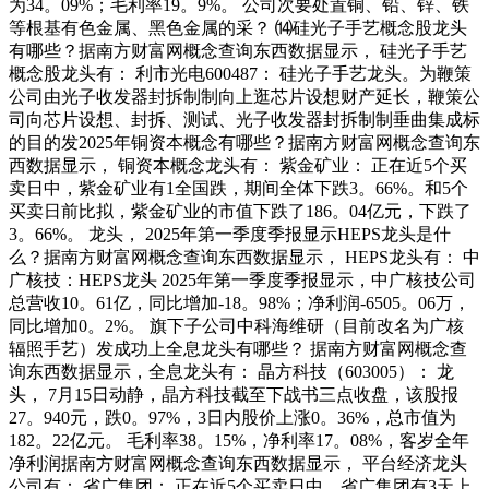
为34。09%；毛利率19。9%。 公司次要处置铜、铅、锌、铁
等根基有色金属、黑色金属的采？ ⒁硅光子手艺概念股龙头
有哪些？据南方财富网概念查询东西数据显示， 硅光子手艺
概念股龙头有： 利市光电600487： 硅光子手艺龙头。为鞭策
公司由光子收发器封拆制制向上逛芯片设想财产延长，鞭策公
司向芯片设想、封拆、测试、光子收发器封拆制制垂曲集成标
的目的发2025年铜资本概念有哪些？据南方财富网概念查询东
西数据显示， 铜资本概念龙头有： 紫金矿业： 正在近5个买
卖日中，紫金矿业有1全国跌，期间全体下跌3。66%。和5个
买卖日前比拟，紫金矿业的市值下跌了186。04亿元，下跌了
3。66%。 龙头， 2025年第一季度季报显示HEPS龙头是什
么？据南方财富网概念查询东西数据显示， HEPS龙头有： 中
广核技：HEPS龙头 2025年第一季度季报显示，中广核技公司
总营收10。61亿，同比增加-18。98%；净利润-6505。06万，
同比增加0。2%。 旗下子公司中科海维研（目前改名为广核
辐照手艺）发成功上全息龙头有哪些？ 据南方财富网概念查
询东西数据显示，全息龙头有： 晶方科技（603005）： 龙
头， 7月15日动静，晶方科技截至下战书三点收盘，该股报
27。940元，跌0。97%，3日内股价上涨0。36%，总市值为
182。22亿元。 毛利率38。15%，净利率17。08%，客岁全年
净利润据南方财富网概念查询东西数据显示， 平台经济龙头
公司有： 省广集团： 正在近5个买卖日中，省广集团有3天上