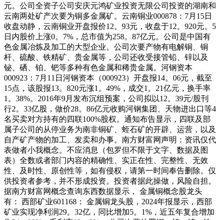
元。公司全资子公司安庆元鸿矿业投资无限公司投资的湖南和
云南两处矿产次要为铜多金属矿。云南铜业000878：7月15日
收盘动静，云南铜业开盘报价12。93元，收盘于12。920元。5
日内股价上涨0。7%，总市值为258。87亿元。公司是中国有
色金属冶炼及加工的大型企业。公司次要产物有电解铜、铜
杆、硫酸、铁精矿、贵金属等，公司还收受接管铅、锌以及
铋、硒、铂、钯等多种有色金属和稀贵金属。河钢资本
000923：7月11日河钢资本（000923）开盘报14。06元，截至
15点，该股报13。820元涨1。49%，成交1。21亿元，换手率
1。38%。2016年9月发布沉组预案，公司拟以12。39元/股刊
行2。33亿股，做价28。86亿元收购河钢集团、天物进出口等4
名买卖对方持有的四联100%股权。通知布告显示，四联及部
属子公司的从停业务为南非铜矿、蛭石矿的开辟、运营，以及
自产矿产物的加工、发卖和办事。南方财富网声明：资讯仅代
表做者小我概念。不应消息（包罗但不限于文字、数据及图
表）全数或者部门内容的精确性、实正在性、完整性、无效
性、及时性、原创性等，如有侵权，请第一时间奉告删除。仅
供投资者参考，并不形成投资。投资者据此操做，风险自担。
据南方财富网概念查询东西数据显示， 金属铜概念股龙头
有： 西部矿业601168： 金属铜龙头股，2024年报显示，西部
矿业实现净利润29。32亿，同比增加5。1%，近五年复合增加