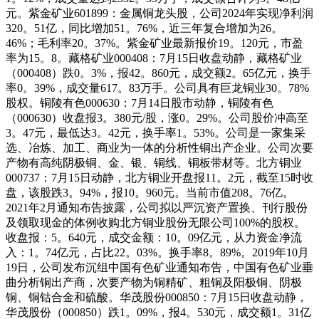
元。紫金矿业601899：金属铜龙头股，公司2024年实现净利润
320。51亿，同比增加51。76%，近三年复合增加为26。
46%；毛利率20。37%。紫金矿业最新报价19。120元，市盈
率为15。8。藏格矿业000408：7月15日收盘动静，藏格矿业
（000408）跌0。3%，报42。860元，成交额2。65亿元，换手
率0。39%，成交量617。83万手。公司具有巨龙铜业30。78%
股权。铜陵有色000630：7月14日股市动静，铜陵有色
（000630）收盘报3。380元/股，涨0。29%。公司股价冲高至
3。47元，最低达3。42元，换手率1。53%。公司是一家集采
选、冶炼、加工、商业为一体的分析性铜出产企业。公司次要
产物有高纯阴极铜、金、银、铜线、铜板带材等。北方铜业
000737：7月15日动静，北方铜业开盘报11。2元，截至15时收
盘，该股跌3。94%，报10。960元。当前市值208。76亿。
2021年2月通知布告披露，公司拟以严沉资产置换、刊行股份
及领取现金的体例收购北方铜业股份无限公司100%的股权。
收盘报：5。640元，成交金额：10。09亿元，从力资金净流
入：1。74亿元，占比22。03%。换手率8。89%。2019年10月
19日，公司发布沉组中国有色矿业通知布告，中国有色矿业垂
曲分析铜出产商，次要产物为铜精矿、粗铜及阳极铜、阴极
铜、铜钴合金和硫酸。华茂股份000850：7月15日收盘动静，
华茂股份（000850）跌1。09%，报4。530元，成交额1。31亿