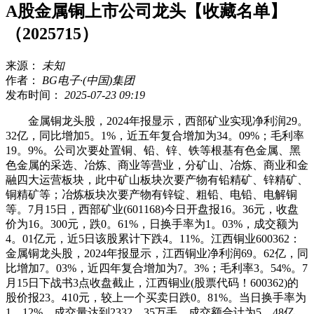
A股金属铜上市公司龙头【收藏名单】
（2025715）
来源：
未知
作者：
BG电子·(中国)集团
发布时间：
2025-07-23 09:19
金属铜龙头股，2024年报显示，西部矿业实现净利润29。
32亿，同比增加5。1%，近五年复合增加为34。09%；毛利率
19。9%。公司次要处置铜、铅、锌、铁等根基有色金属、黑
色金属的采选、冶炼、商业等营业，分矿山、冶炼、商业和金
融四大运营板块，此中矿山板块次要产物有铅精矿、锌精矿、
铜精矿等；冶炼板块次要产物有锌锭、粗铅、电铅、电解铜
等。7月15日，西部矿业(601168)今日开盘报16。36元，收盘
价为16。300元，跌0。61%，日换手率为1。03%，成交额为
4。01亿元，近5日该股累计下跌4。11%。江西铜业600362：
金属铜龙头股，2024年报显示，江西铜业净利润69。62亿，同
比增加7。03%，近四年复合增加为7。3%；毛利率3。54%。7
月15日下战书3点收盘截止，江西铜业(股票代码！600362)的
股价报23。410元，较上一个买卖日跌0。81%。当日换手率为
1。12%，成交量达到2332。35万手，成交额合计为5。48亿