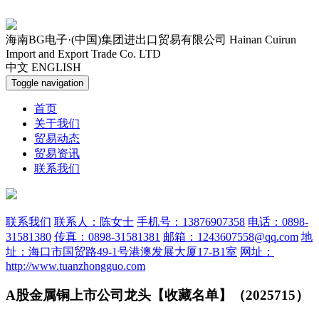
海南BG电子·(中国)集团进出口贸易有限公司
Hainan Cuirun
Import and Export Trade Co. LTD
中文
ENGLISH
Toggle navigation
首页
关于我们
贸易动态
贸易资讯
联系我们
联系我们
联系人：陈女士
手机号：13876907358
电话：0898-
31581380
传真：0898-31581381
邮箱：1243607558@qq.com
地
址：海口市国贸路49-1号港澳发展大厦17-B1室
网址：
http://www.tuanzhongguo.com
A股金属铜上市公司龙头【收藏名单】（2025715）