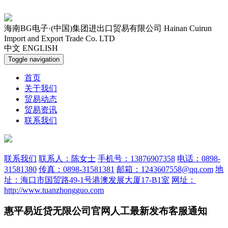
海南BG电子·(中国)集团进出口贸易有限公司
Hainan Cuirun
Import and Export Trade Co. LTD
中文
ENGLISH
Toggle navigation
首页
关于我们
贸易动态
贸易资讯
联系我们
联系我们
联系人：陈女士
手机号：13876907358
电话：0898-
31581380
传真：0898-31581381
邮箱：1243607558@qq.com
地
址：海口市国贸路49-1号港澳发展大厦17-B1室
网址：
http://www.tuanzhongguo.com
惠平易近贷无限公司官网人工最新发布客服通知