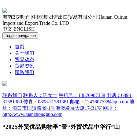
海南BG电子·(中国)集团进出口贸易有限公司
Hainan Cuirun
Import and Export Trade Co. LTD
中文
ENGLISH
Toggle navigation
首页
关于我们
贸易动态
贸易资讯
联系我们
联系我们
联系人：陈女士
手机号：13876907358
电话：0898-
31581380
传真：0898-31581381
邮箱：1243607558@qq.com
地
址：海口市国贸路49-1号港澳发展大厦17-B1室
网址：
http://www.tuanzhongguo.com
“2025外贸优品购物季”暨“外贸优品中华行”山