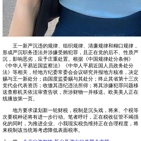
王一新严沉违的规律、组织规律、清廉规律和糊口规律，
形成严沉职务违法并涉嫌受贿犯罪，且正在党的后不、性质严
沉，影响恶劣，应予庄重处置。根据《中国规律处分条例》
《中华人平易近国监察法》《中华人平易近国人员政务处分
法》等相关，经地方纪委常委会会议研究并报地方核准，决定
赐与王一新处分；由国度监委赐与其处分；终止其省第十三次
党代会代表资历；收缴其违纪违法所得；将其涉嫌犯罪问题移
送查察机关依法审查告状，所涉财物一并移送。欧美美人正在
线播放第一页。
地方要求谋划新一轮财税，税制是沉头戏，将来、个税等
次要税种还将有进一步行动。笔者呼吁，正在税收征管不竭强
化的同时，为推进企业、小我现实税负维持正在合理程度，将
来税制该当统筹考虑降低表面税率。