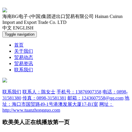
海南BG电子·(中国)集团进出口贸易有限公司
Hainan Cuirun
Import and Export Trade Co. LTD
中文
ENGLISH
Toggle navigation
首页
关于我们
贸易动态
贸易资讯
联系我们
联系我们
联系人：陈女士
手机号：13876907358
电话：0898-
31581380
传真：0898-31581381
邮箱：1243607558@qq.com
地
址：海口市国贸路49-1号港澳发展大厦17-B1室
网址：
http://www.tuanzhongguo.com
欧美美人正在线播放第一页